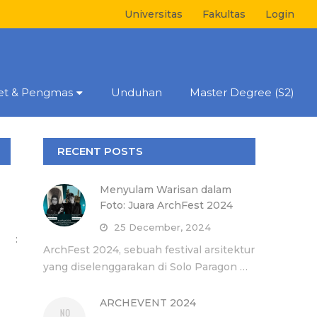
Universitas
Fakultas
Login
set & Pengmas
Unduhan
Master Degree (S2)
RECENT POSTS
Menyulam Warisan dalam
Foto: Juara ArchFest 2024
25 December, 2024
m :
ArchFest 2024, sebuah festival arsitektur
yang diselenggarakan di Solo Paragon …
ARCHEVENT 2024