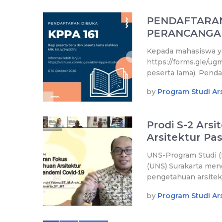
PENDAFTARA
PERANCANGAN
Kepada mahasiswa ya
https://forms.gle/u
peserta lama). Penda
by
Program Studi Ars
Prodi S-2 Ars
Arsitektur P
UNS-Program Studi (P
(UNS) Surakarta men
pengetahuan arsitek
by
Program Studi Ars