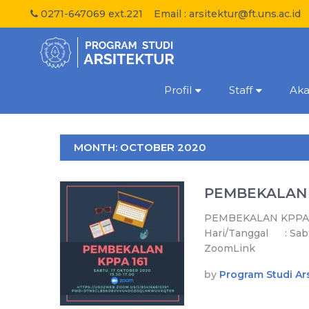
0271-647069 ext.221
Email :
arsitektur@ft.uns.ac.id
Profil
Staff
Ak
MONTH:
OCTOBER 2020
PEMBEKALAN 
PEMBEKALAN KPPA P
Hari/Tanggal : S
ZoomLink 
by
Program Studi Ars