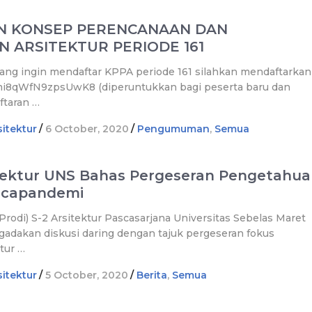
N KONSEP PERENCANAAN DAN
 ARSITEKTUR PERIODE 161
ng ingin mendaftar KPPA periode 161 silahkan mendaftarkan
gmi8qWfN9zpsUwK8 (diperuntukkan bagi peserta baru dan
ftaran …
itektur
/
6 October, 2020
/
Pengumuman
,
Semua
itektur UNS Bahas Pergeseran Pengetahu
ascapandemi
rodi) S-2 Arsitektur Pascasarjana Universitas Sebelas Maret
gadakan diskusi daring dengan tajuk pergeseran fokus
tur …
itektur
/
5 October, 2020
/
Berita
,
Semua