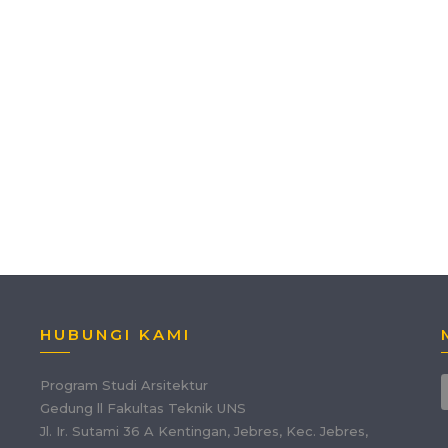
HUBUNGI KAMI
Program Studi Arsitektur
Gedung ll Fakultas Teknik UNS
Jl. Ir. Sutami 36 A Kentingan, Jebres, Kec. Jebres,