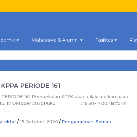
ademik
Mahasiswa & Alumni
Fasilitas
Ri
KPPA PERIODE 161
ERIODE 161 Pembekalan KPPA akan dilaksanakan pada:
abtu, 17 Oktober 2020Pukul : 15.30-17.00Platfor
: …
itektur
/
15 October, 2020
/
Pengumuman
,
Semua