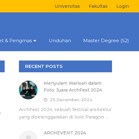
Universitas
Fakultas
Login
set & Pengmas
Unduhan
Master Degree (S2)
RECENT POSTS
Menyulam Warisan dalam
Foto: Juara ArchFest 2024
25 December, 2024
ArchFest 2024, sebuah festival arsitektur
n
yang diselenggarakan di Solo Paragon …
ARCHEVENT 2024