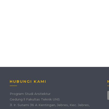
HUBUNGI KAMI
Program Studi Arsitektur
Gedung ll Fakultas Teknik UNS
Jl. Ir. Sutami 36 A Kentingan, Jebres, Kec. Jebres,