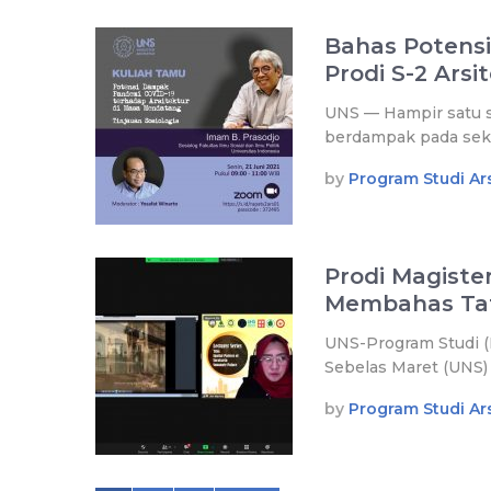
Bahas Potensi
Prodi S-2 Ars
UNS — Hampir satu s
berdampak pada sekt
by
Program Studi Ars
Prodi Magiste
Membahas Tat
UNS-Program Studi (P
Sebelas Maret (UNS)
by
Program Studi Ars