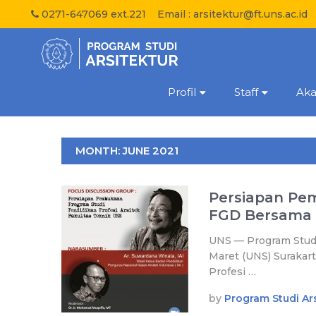
0271-647069 ext.221
Email :
arsitektur@ft.uns.ac.id
Profil
Staff
Ak
MONTH:
JUNE 2021
Persiapan Pem
FGD Bersama 
UNS — Program Studi 
Maret (UNS) Suraka
Profesi …
by
Program Studi Ars