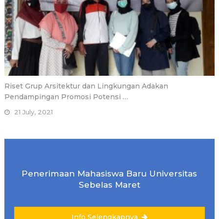
Riset Grup Arsitektur dan Lingkungan Adakan
Pendampingan Promosi Potensi …
21 July, 2021
Penerimaan Mahasiswa Baru Universitas
Sebelas Maret
Info Selengkapnya