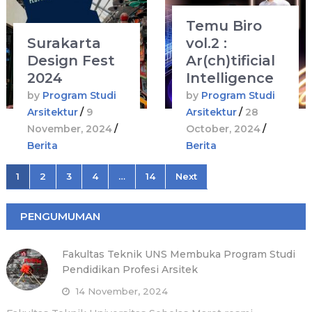
Temu Biro
Surakarta
vol.2 :
Design Fest
Ar(ch)tificial
2024
Intelligence
by
Program Studi
by
Program Studi
Arsitektur
/
9
Arsitektur
/
28
November, 2024
/
October, 2024
/
Berita
Berita
Posts
1
2
3
4
…
14
Next
pagination
PENGUMUMAN
Fakultas Teknik UNS Membuka Program Studi
Pendidikan Profesi Arsitek
14 November, 2024