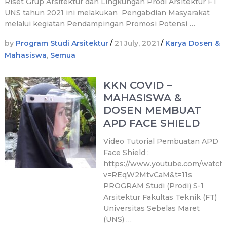
Riset Grup Arsitektur dan Lingkungan Prodi Arsitektur FT
UNS tahun 2021 ini melakukan Pengabdian Masyarakat
melalui kegiatan Pendampingan Promosi Potensi …
by
Program Studi Arsitektur
/
21 July, 2021
/
Karya Dosen &
Mahasiswa
,
Semua
KKN COVID –
MAHASISWA &
DOSEN MEMBUAT
APD FACE SHIELD
Video Tutorial Pembuatan APD
Face Shield :
https://www.youtube.com/watch
v=REqW2MtvCaM&t=11s
PROGRAM Studi (Prodi) S-1
Arsitektur Fakultas Teknik (FT)
Universitas Sebelas Maret
(UNS) …