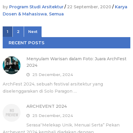
by
Program Studi Arsitektur
/
22 September, 2020
/
Karya
Dosen & Mahasiswa
,
Semua
Posts
1
2
Next
pagination
RECENT POSTS
Menyulam Warisan dalam Foto: Juara ArchFest
2024
25 December, 2024
ArchFest 2024, sebuah festival arsitektur yang
diselenggarakan di Solo Paragon …
ARCHEVENT 2024
25 December, 2024
Serasa“Melekap Unik, Menuai Serta” Pekan
Archevent 2024 kembali diadakan dengan …