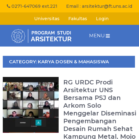
0271-647069 ext.221
Email :
arsitektur@ft.uns.ac.id
Universitas
Fakultas
Login
MENU
CATEGORY:
KARYA DOSEN & MAHASISWA
RG URDC Prodi
Arsitektur UNS
Bersama PSJ dan
Arkom Solo
Menggelar Diseminasi
Pengembangan
Desain Rumah Sehat
Kampung Metal, Mojo