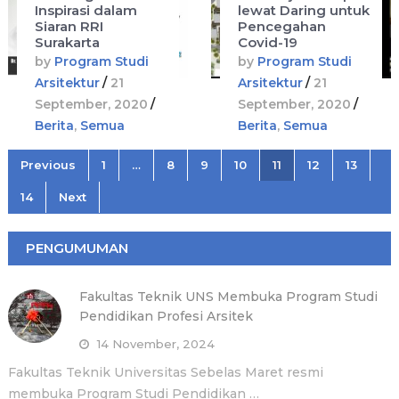
Inspirasi dalam
lewat Daring untuk
Siaran RRI
Pencegahan
Surakarta
Covid-19
by
Program Studi
by
Program Studi
Arsitektur
/
21
Arsitektur
/
21
September, 2020
/
September, 2020
/
Berita
,
Semua
Berita
,
Semua
Posts
Previous
1
…
8
9
10
11
12
13
pagination
14
Next
PENGUMUMAN
Fakultas Teknik UNS Membuka Program Studi
Pendidikan Profesi Arsitek
14 November, 2024
Fakultas Teknik Universitas Sebelas Maret resmi
membuka Program Studi Pendidikan …