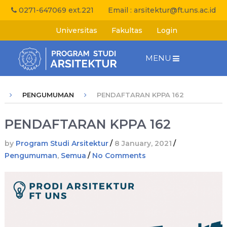
0271-647069 ext.221
Email :
arsitektur@ft.uns.ac.id
Universitas
Fakultas
Login
MENU
PENGUMUMAN
PENDAFTARAN KPPA 162
PENDAFTARAN KPPA 162
by
Program Studi Arsitektur
/
8 January, 2021
/
Pengumuman
,
Semua
/
No Comments