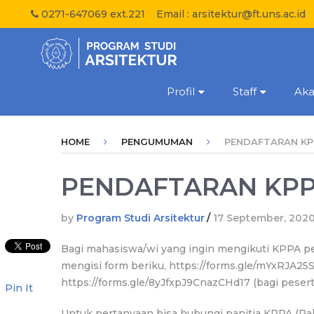
0271-647069 ext.221
Email :
arsitektur@ft.uns.ac.id
Profil
Staff
Ak
HOME
PENGUMUMAN
PENDAFTARAN KPP
PENDAFTARAN KPP
by
Program Studi Arsitektur
/
17 September, 202
Bagi mahasiswa/wi yang ingin mengikuti KPPA per
mengisi form beriku, https://forms.gle/mYxRJA25
https://forms.gle/8yJfxpJ9CnazCHd17 (bagi peserta
Pin It
Untuk pertanyaan bisa hubungi panitia KPPA (Pak