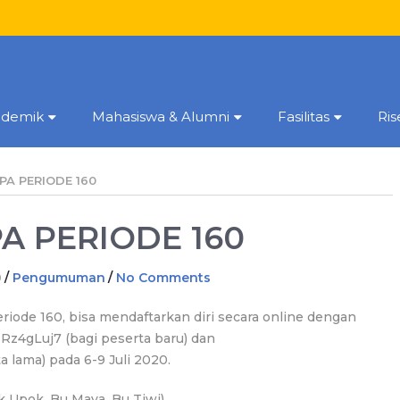
ademik
Mahasiswa & Alumni
Fasilitas
Ri
A PERIODE 160
A PERIODE 160
0
/
Pengumuman
/
No Comments
iode 160, bisa mendaftarkan diri secara online dengan
SRz4gLuj7 (bagi peserta baru) dan
 lama) pada 6-9 Juli 2020.
 Upok, Bu Maya, Bu Tiwi)