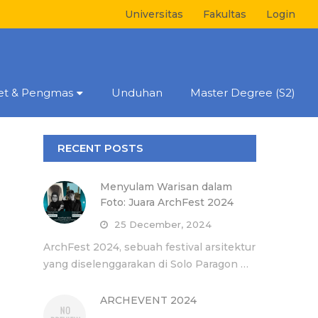
Universitas
Fakultas
Login
set & Pengmas
Unduhan
Master Degree (S2)
RECENT POSTS
Menyulam Warisan dalam
Foto: Juara ArchFest 2024
25 December, 2024
ArchFest 2024, sebuah festival arsitektur
yang diselenggarakan di Solo Paragon …
ARCHEVENT 2024