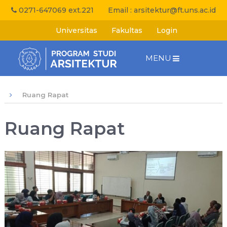
0271-647069 ext.221
Email :
arsitektur@ft.uns.ac.id
Universitas
Fakultas
Login
MENU
Ruang Rapat
Ruang Rapat