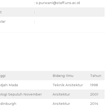
: o.purwani@staff.uns.ac.id
t
:
lar
:
ggi
Bidang Ilmu
Tahun
adjah Mada
Teknik Arsitektur
1998
nologi Sepuluh November
Arsitektur
2001
 Edinburgh
Arsitektur
2014