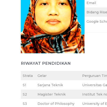
Email
Bidang Rise
Google Scho
RIWAYAT PENDIDIKAN
Strata
Gelar
Perguruan Tin
S1
Sarjana Teknik
Universitas G
S2
Magister Teknik
Institut Tek 
S3
Doctor of Philosophy
University of