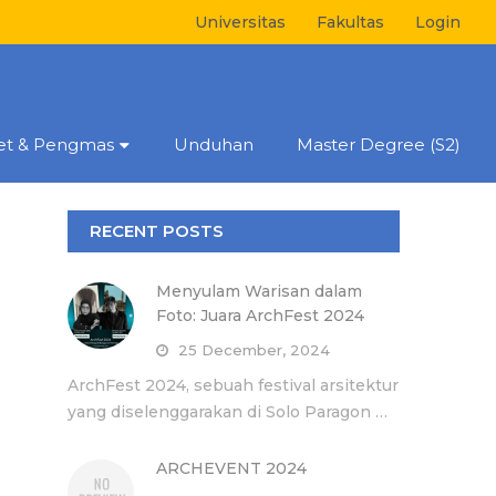
Universitas
Fakultas
Login
set & Pengmas
Unduhan
Master Degree (S2)
RECENT POSTS
Menyulam Warisan dalam
Foto: Juara ArchFest 2024
25 December, 2024
ArchFest 2024, sebuah festival arsitektur
yang diselenggarakan di Solo Paragon …
ARCHEVENT 2024