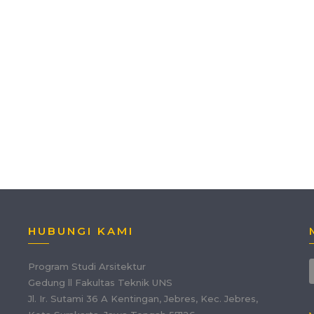
HUBUNGI KAMI
Program Studi Arsitektur
Gedung ll Fakultas Teknik UNS
Jl. Ir. Sutami 36 A Kentingan, Jebres, Kec. Jebres,