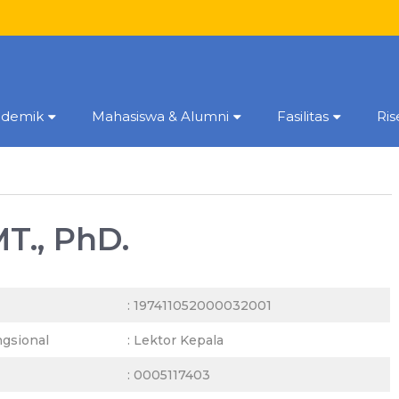
ademik
Mahasiswa & Alumni
Fasilitas
Ri
MT., PhD.
: 197411052000032001
ngsional
: Lektor Kepala
: 0005117403