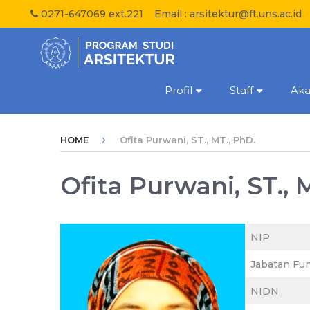
0271-647069 ext.221
Email :
arsitektur@ft.uns.ac.id
Profil
Staff
Ak
HOME
Ofita Purwani, ST., MT., PhD.
Ofita Purwani, ST., 
NIP
Jabatan Fu
NIDN