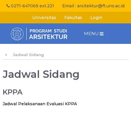
0271-647069 ext.221
Email :
arsitektur@ft.uns.ac.id
Universitas
Fakultas
Login
MENU
Jadwal Sidang
Jadwal Sidang
KPPA
Jadwal Pelaksanaan Evaluasi KPPA