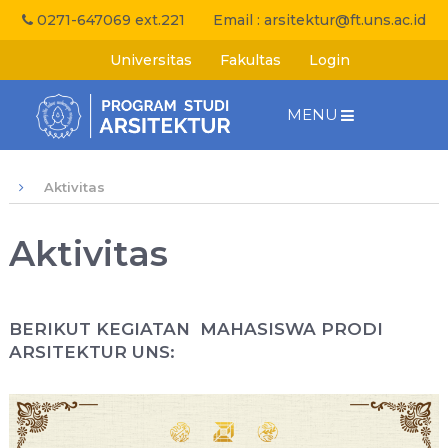
0271-647069 ext.221
Email :
arsitektur@ft.uns.ac.id
Universitas
Fakultas
Login
MENU
Aktivitas
Aktivitas
BERIKUT KEGIATAN MAHASISWA PRODI
ARSITEKTUR UNS: