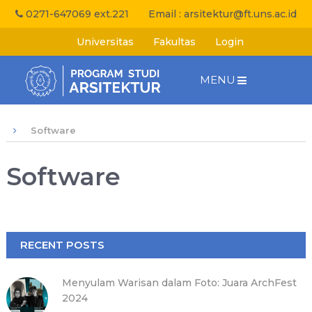
0271-647069 ext.221
Email :
arsitektur@ft.uns.ac.id
Universitas
Fakultas
Login
MENU
Software
Software
RECENT POSTS
Menyulam Warisan dalam Foto: Juara ArchFest
2024