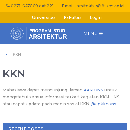
0271-647069 ext.221
Email :
arsitektur@ft.uns.ac.id
Universitas
Fakultas
Login
MENU
KKN
KKN
Mahasiswa dapat mengunjungi laman
KKN UNS
untuk
mengetahui semua informasi terkait kegiatan KKN UNS
atau dapat update pada media sosial KKN
@upkknuns
RECENT POSTS