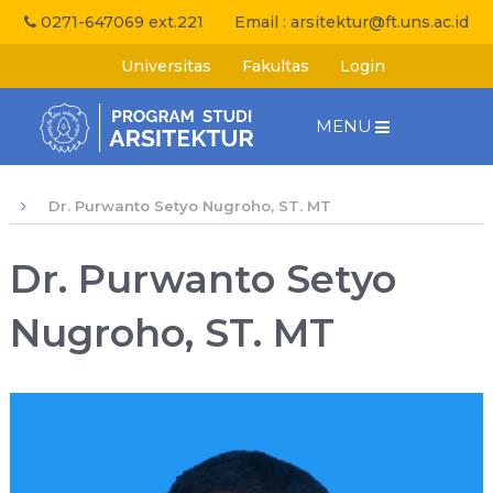
0271-647069 ext.221
Email :
arsitektur@ft.uns.ac.id
Universitas
Fakultas
Login
MENU
Dr. Purwanto Setyo Nugroho, ST. MT
Dr. Purwanto Setyo
Nugroho, ST. MT