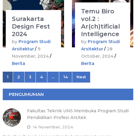
Temu Biro
Surakarta
vol.2 :
Design Fest
Ar(ch)tificial
2024
Intelligence
by
Program Studi
by
Program Studi
Arsitektur
/
9
Arsitektur
/
28
November, 2024
/
October, 2024
/
Berita
Berita
Posts
1
2
3
4
…
14
Next
pagination
PENGUMUMAN
Fakultas Teknik UNS Membuka Program Studi
Pendidikan Profesi Arsitek
14 November, 2024