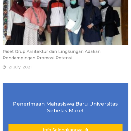
Riset Grup Arsitektur dan Lingkungan Adakan
Pendampingan Promosi Potensi …
21 July, 2021
Penerimaan Mahasiswa Baru Universitas
Sebelas Maret
Info Selengkapnya