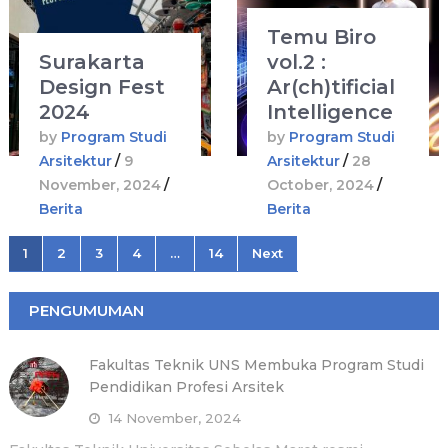
Temu Biro
Surakarta
vol.2 :
Design Fest
Ar(ch)tificial
2024
Intelligence
by
Program Studi
by
Program Studi
Arsitektur
/
9
Arsitektur
/
28
November, 2024
/
October, 2024
/
Berita
Berita
Posts
1
2
3
4
…
14
Next
pagination
PENGUMUMAN
Fakultas Teknik UNS Membuka Program Studi
Pendidikan Profesi Arsitek
14 November, 2024