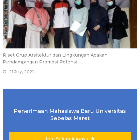
Riset Grup Arsitektur dan Lingkungan Adakan
Pendampingan Promosi Potensi …
21 July, 2021
Penerimaan Mahasiswa Baru Universitas
Sebelas Maret
Info Selengkapnya