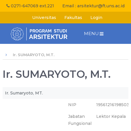
0271-647069 ext.221
Email :
arsitektur@ft.uns.ac.id
Universitas
Fakultas
Login
MENU
Ir. SUMARYOTO, M.T.
Ir. SUMARYOTO, M.T.
Ir. Sumaryoto, MT.
NIP
19561216198503
Jabatan
Lektor Kepala
Fungsional