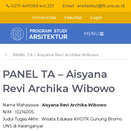
0271-647069 ext.221
Email :
arsitektur@ft.uns.ac.id
Universitas
Fakultas
Login
MENU
PANEL TA – Aisyana Revi Archika Wibowo
PANEL TA – Aisyana
Revi Archika Wibowo
Nama Mahasiswa
:
Aisyana Revi Archika Wibowo
NIM
: I0216005
Judul Tugas Akhir
: Wisata Edukasi KHDTK Gunung Bromo
UNS di Karanganyar