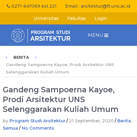
0271-647069 ext.221
Email :
arsitektur@ft.uns.ac.id
Universitas
Fakultas
Login
MENU
BERITA
Gandeng Sampoerna Kayoe, Prodi Arsitektur UNS
Selenggarakan Kuliah Umum
Gandeng Sampoerna Kayoe,
Prodi Arsitektur UNS
Selenggarakan Kuliah Umum
by
Program Studi Arsitektur
/
21 September, 2020
/
Berita
,
Semua
/
No Comments