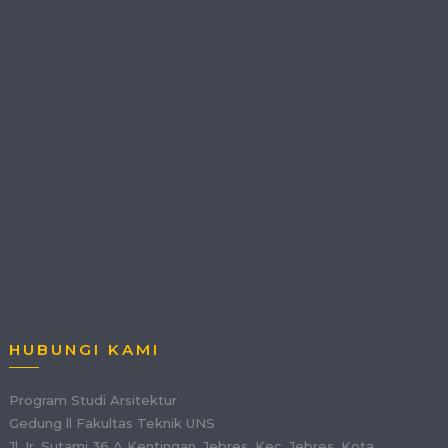
HUBUNGI KAMI
Program Studi Arsitektur
Gedung ll Fakultas Teknik UNS
Jl. Ir. Sutami 36 A Kentingan, Jebres, Kec. Jebres, Kota